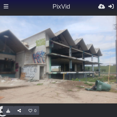
PixVid
0