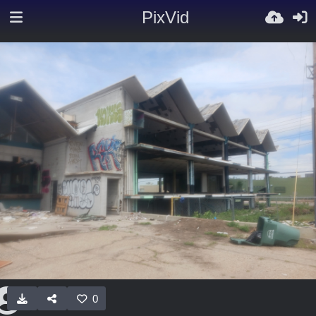
PixVid
0