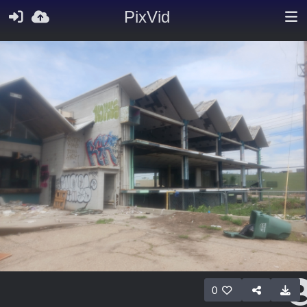
PixVid
0