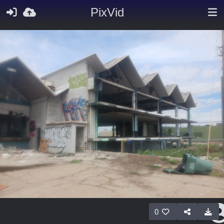
PixVid
0