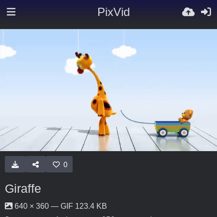
PixVid
0
Giraffe
640 × 360 — GIF 123.4 KB