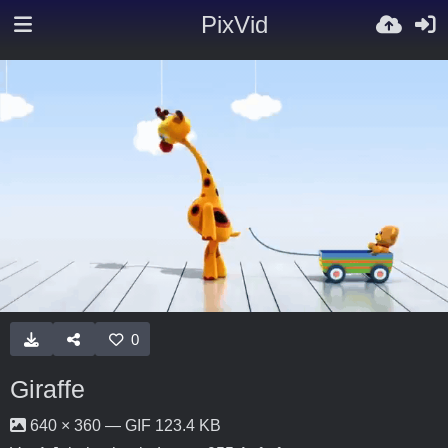
PixVid
0
Giraffe
640 × 360 — GIF 123.4 KB