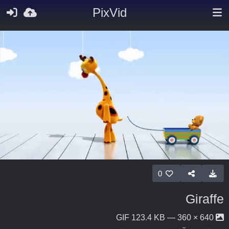
PixVid
0
Giraffe
640 × 360 — GIF 123.4 KB