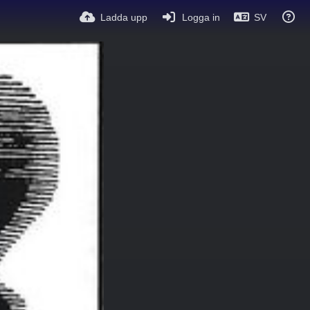
Ladda upp
Logga in
SV