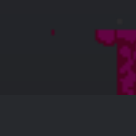
skin bvgk
128 × 128 — PNG 4.4 KB