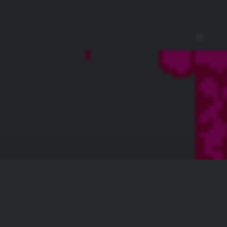
skin bvgk
128 × 128 — PNG 4.4 KB