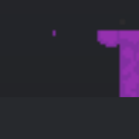
skin 2y9d
128 × 128 — PNG 4.3 KB