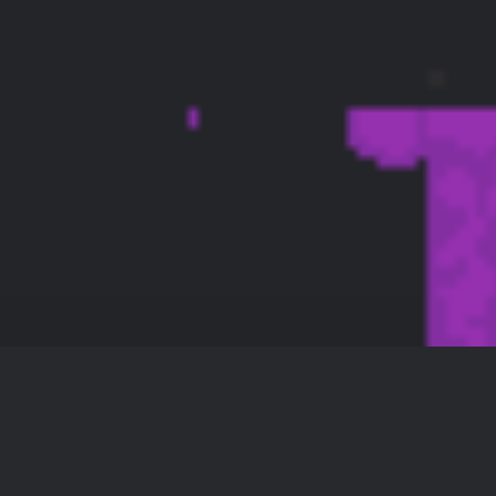
skin 2y9d
128 × 128 — PNG 4.3 KB