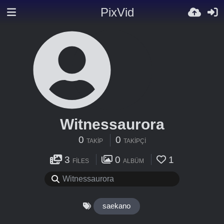
PixVid
Witnessaurora
0
0
TAKIP
TAKIPÇI
3
0
1
FILES
ALBÜM
saekano