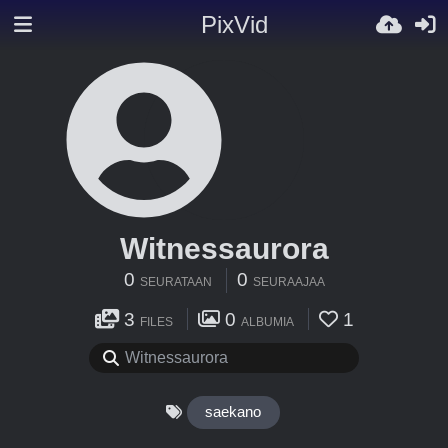
PixVid
Witnessaurora
0
0
SEURATAAN
SEURAAJAA
3
0
1
FILES
ALBUMIA
saekano