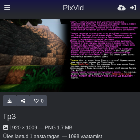
PixVid
0
Гр3
1920 × 1009 — PNG 1.7 MB
Üles laetud
1 aasta tagasi
— 1098 vaatamist