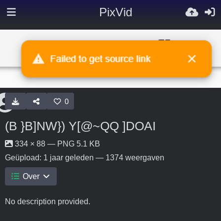
PixVid
0
(B }B]NW}) Y[@~QQ ]DOAI
334 × 88 — PNG 5.1 KB
Geüpload:
1 jaar geleden
— 1374 weergaven
Over
No description provided.