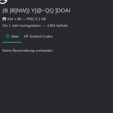
(B }B]NW}) Y[@~QQ ]DOAI
334 × 88 — PNG 5.1 KB
Vor 1 Jahr
hochgeladen. — 1364 Aufrufe
Über
Embed-Codes
Keine Beschreibung vorhanden.