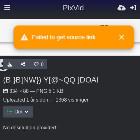
PixVid
0
(B }B]NW}) Y[@~QQ ]DOAI
334 × 88 — PNG 5.1 KB
Uploaded
1 år siden
— 1368 visninger
Om
No description provided.