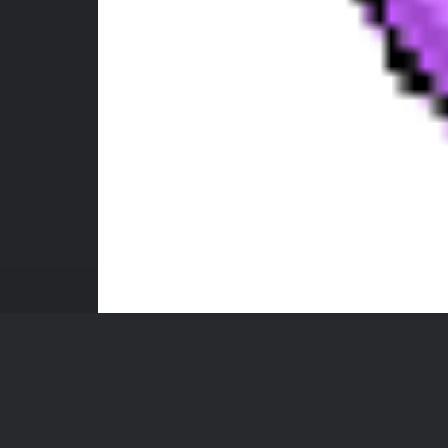
gifgit
100 × 100 — GIF 29.2 KB