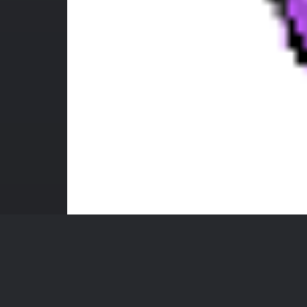
gifgit
100 × 100 — GIF 29.2 KB