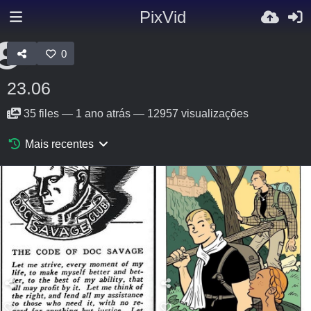
PixVid
0
23.06
35
files
—
1 ano atrás
—
12957 visualizações
Mais recentes