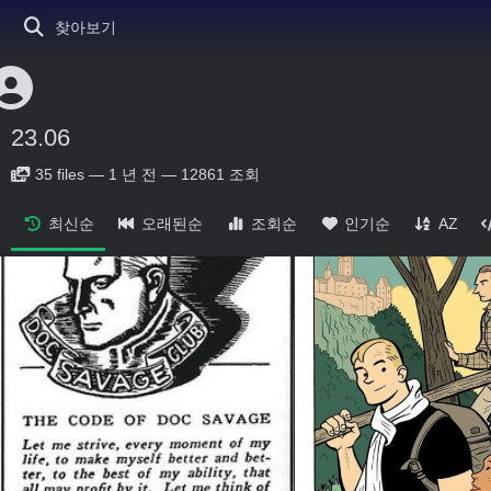
찾아보기
23.06
35
files
—
1 년 전
—
12861 조회
최신순
오래된순
조회순
인기순
AZ