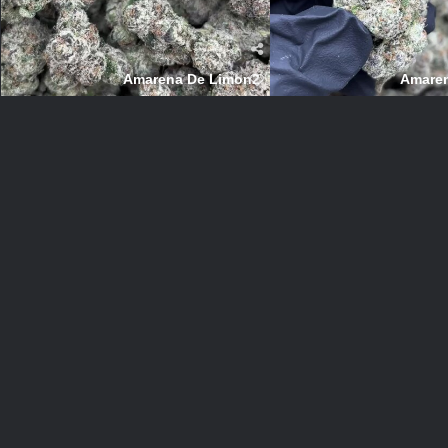
Amarena De Limon2
Amaren