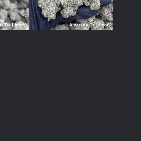
a De Limon
Amarena De Limon