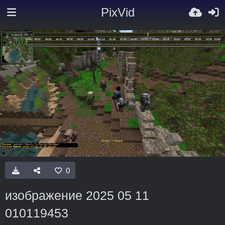
PixVid
0
изображение 2025 05 11
010119453