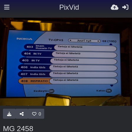
PixVid
0
MG 2458