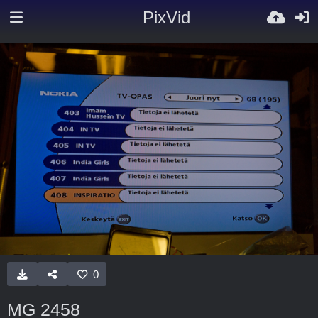
PixVid
0
MG 2458