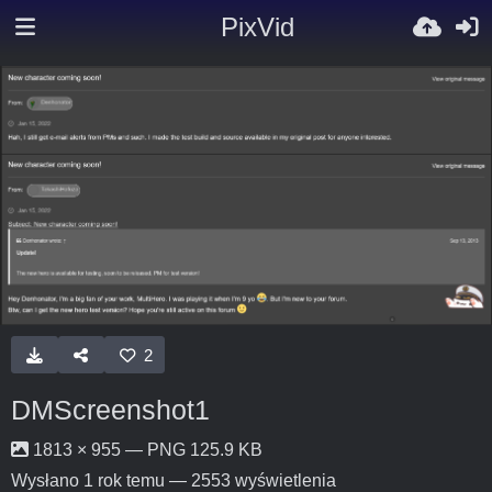
PixVid
2
DMScreenshot1
1813 × 955 — PNG 125.9 KB
Wysłano
1 rok temu
— 2553 wyświetlenia