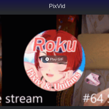
PixVid
Play GIF