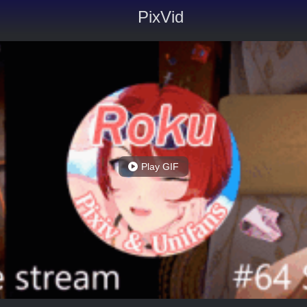
PixVid
Play GIF