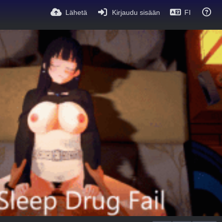
Lähetä
Kirjaudu sisään
FI