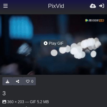
PixVid
Play GIF
0
3
360 × 203 — GIF 5.2 MB