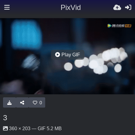
PixVid
Play GIF
0
3
360 × 203 — GIF 5.2 MB