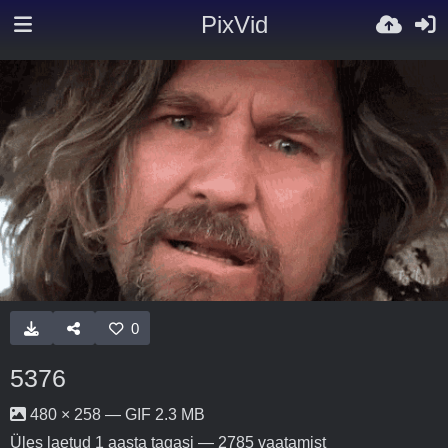
PixVid
0
5376
480 × 258 — GIF 2.3 MB
Üles laetud
1 aasta tagasi
— 2785 vaatamist