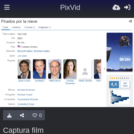
PixVid
0
Captura film