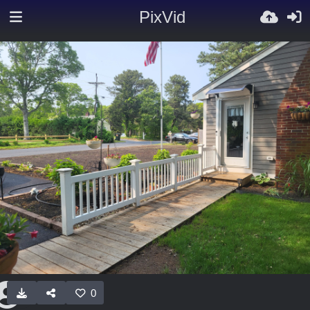
PixVid
0