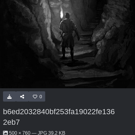
0
b6ed2032840bf253fa19022fe136
2eb7
500 × 760 — JPG 39.2 KB