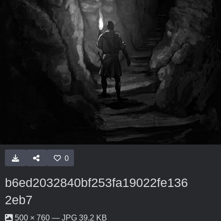
0
b6ed2032840bf253fa19022fe136
2eb7
500 × 760 — JPG 39.2 KB