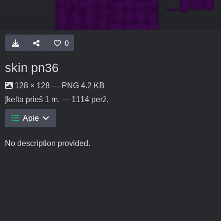
0
skin pn36
128 × 128 — PNG 4.2 KB
Įkelta
prieš 1 m.
— 1114 perž.
Apie
No description provided.