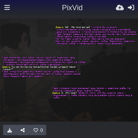
PixVid
0