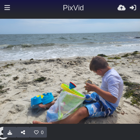
PixVid
0