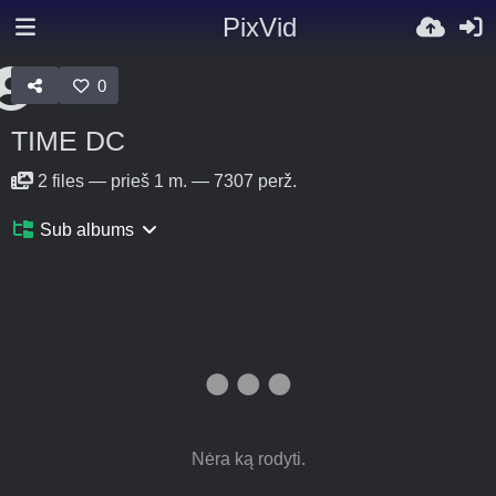
PixVid
0
TIME DC
2
files
—
prieš 1 m.
—
7307 perž.
Sub albums
Nėra ką rodyti.