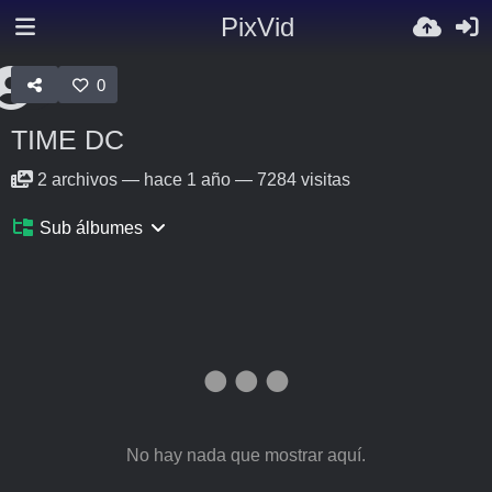
PixVid
0
TIME DC
2
archivos
—
hace 1 año
—
7284 visitas
Sub álbumes
No hay nada que mostrar aquí.