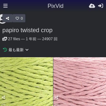
PixVid
0
papiro twisted crop
27
files
—
1 年前
—
24907 回
最も最新