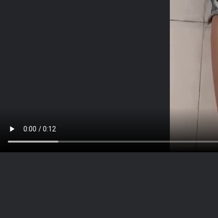
nehasingh9902 23 05 2025 0001
720 × 1280 —
00:12 — MP4 2.6 MB