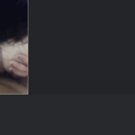
1000051424
709 × 1280 — JPG 120.5 KB