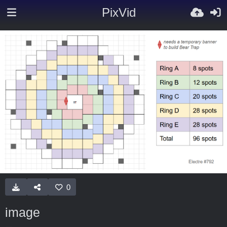
PixVid
0
image