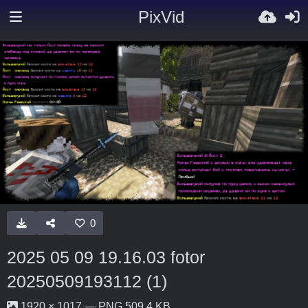
PixVid
0
2025 05 09 19.16.03 fotor
20250509193112 (1)
1920 × 1017 — PNG 509.4 KB