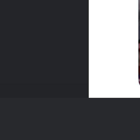
IMG 9206
640 × 947 — JPEG 131.8 KB