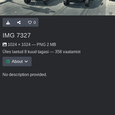
0
IMG 7327
1024 × 1024 — PNG 2 MB
Üles laetud
8 kuud tagasi
— 358 vaatamist
About
No description provided.