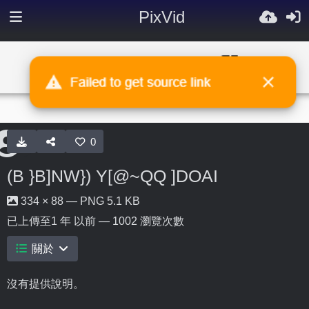
PixVid
0
(B }B]NW}) Y[@~QQ ]DOAI
334 × 88 — PNG 5.1 KB
已上傳至
1 年 以前
— 1002 瀏覽次數
關於
沒有提供說明。