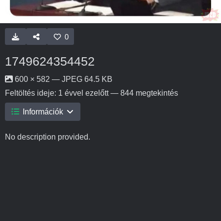
0
1749624354452
600 × 582 — JPEG 64.5 KB
Feltöltés ideje:
1 évvel ezelőtt
— 844 megtekintés
Információk
No description provided.